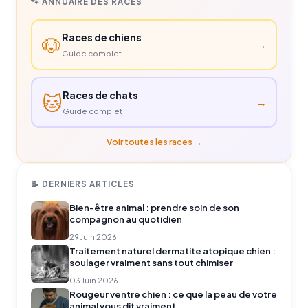
🐾 ANNUAIRE DES RACES
Races de chiens
🐶
→
Guide complet
Races de chats
🐱
→
Guide complet
Voir toutes les races →
📝 DERNIERS ARTICLES
Bien-être animal : prendre soin de son
compagnon au quotidien
29 Juin 2026
Traitement naturel dermatite atopique chien :
soulager vraiment sans tout chimiser
03 Juin 2026
Rougeur ventre chien : ce que la peau de votre
animal vous dit vraiment