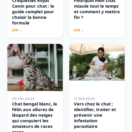
Croquettes Royal
Pourquoi mon chat
Canin pour chat : le
miaule tout le temps
guide complet pour
et comment y mettre
choisir la bonne
fin ?
formule
Lire →
Lire →
05 MAI 2026
13 AVR 2026
Chat bengal blanc, le
Vers chez le chat :
félin aux allures de
identifier, traiter et
léopard des neiges
prévenir une
qui conquiert les
infestation
amateurs de races
parasitaire
rares