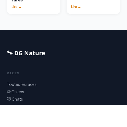
Lire →
Lire →
🐾 DG Nature
RACES
Toutes les races
🐶 Chiens
🐱 Chats
NAVIGATION
Accueil