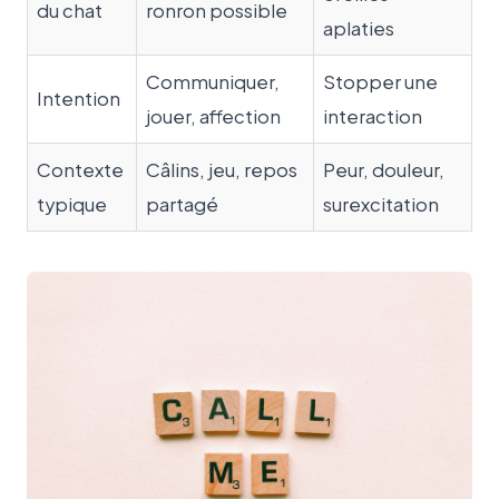
du chat
ronron possible
aplaties
Communiquer,
Stopper une
Intention
jouer, affection
interaction
Contexte
Câlins, jeu, repos
Peur, douleur,
typique
partagé
surexcitation