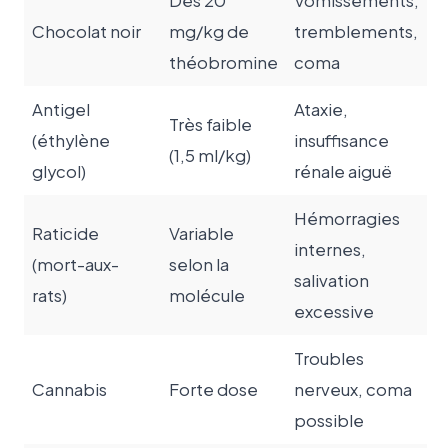
Dès 20
Vomissements,
Chocolat noir
mg/kg de
tremblements,
théobromine
coma
Antigel
Ataxie,
Très faible
(éthylène
insuffisance
(1,5 ml/kg)
glycol)
rénale aiguë
Hémorragies
Raticide
Variable
internes,
(mort-aux-
selon la
salivation
rats)
molécule
excessive
Troubles
Cannabis
Forte dose
nerveux, coma
possible