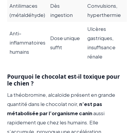
Antilimaces
Dès
Convulsions,
(métaldéhyde)
ingestion
hyperthermie
Ulcères
Anti-
Dose unique
gastriques,
inflammatoires
suffit
insuffisance
humains
rénale
Pourquoi le chocolat est-il toxique pour
le chien ?
La théobromine, alcaloïde présent en grande
quantité dans le chocolat noir,
n’est pas
métabolisée par l’organisme canin
aussi
rapidement que chez les humains. Elle
s’accumule, provoque une accélération