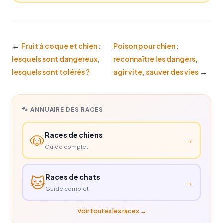
←
Fruit à coque et chien :
Poison pour chien :
lesquels sont dangereux,
reconnaître les dangers,
→
lesquels sont tolérés ?
agir vite, sauver des vies
🐾 ANNUAIRE DES RACES
Races de chiens
🐶
→
Guide complet
Races de chats
🐱
→
Guide complet
Voir toutes les races →