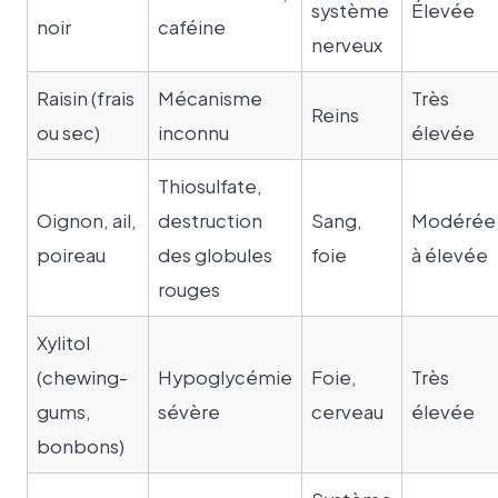
système
Élevée
noir
caféine
nerveux
Raisin (frais
Mécanisme
Très
Reins
ou sec)
inconnu
élevée
Thiosulfate,
Oignon, ail,
destruction
Sang,
Modérée
poireau
des globules
foie
à élevée
rouges
Xylitol
(chewing-
Hypoglycémie
Foie,
Très
gums,
sévère
cerveau
élevée
bonbons)