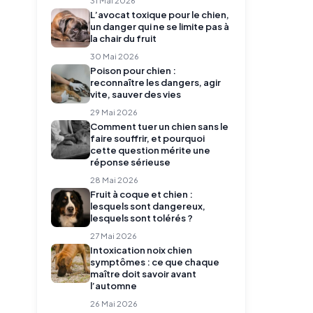
L’avocat toxique pour le chien,
un danger qui ne se limite pas à
la chair du fruit
30 Mai 2026
Poison pour chien :
reconnaître les dangers, agir
vite, sauver des vies
29 Mai 2026
Comment tuer un chien sans le
faire souffrir, et pourquoi
cette question mérite une
réponse sérieuse
28 Mai 2026
Fruit à coque et chien :
lesquels sont dangereux,
lesquels sont tolérés ?
27 Mai 2026
Intoxication noix chien
symptômes : ce que chaque
maître doit savoir avant
l’automne
26 Mai 2026