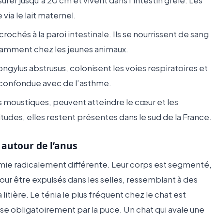
er jusqu’à 20 cm et vivent dans l’intestin grêle. Les
via le lait maternel.
rochés à la paroi intestinale. Ils se nourrissent de sang
amment chez les jeunes animaux.
gylus abstrusus, colonisent les voies respiratoires et
confondue avec de l’asthme.
es moustiques, peuvent atteindre le cœur et les
tudes, elles restent présentes dans le sud de la France.
 autour de l’anus
omie radicalement différente. Leur corps est segmenté,
ur être expulsés dans les selles, ressemblant à des
a litière. Le ténia le plus fréquent chez le chat est
sse obligatoirement par la puce. Un chat qui avale une