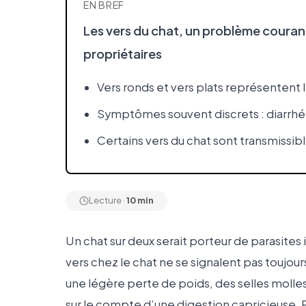
EN BREF
Les vers du chat, un problème coura
propriétaires
Vers ronds et vers plats représentent l
Symptômes souvent discrets : diarrhé
Certains vers du chat sont transmissibles
Lecture ·
10 min
Un chat sur deux serait porteur de parasites 
vers chez le chat ne se signalent pas toujou
une légère perte de poids, des selles molles
sur le compte d’une digestion capricieuse. P