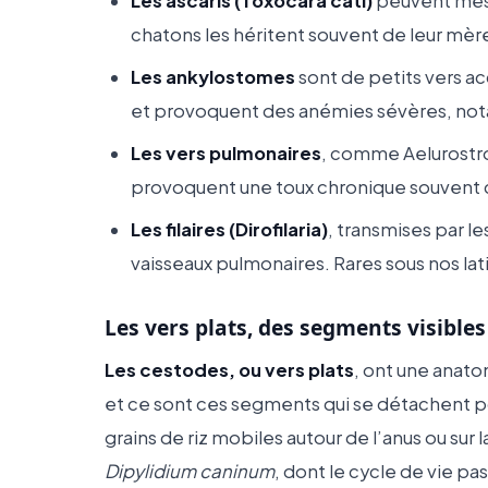
Les ascaris (Toxocara cati)
peuvent mesur
chatons les héritent souvent de leur mère 
Les ankylostomes
sont de petits vers acc
et provoquent des anémies sévères, not
Les vers pulmonaires
, comme Aelurostron
provoquent une toux chronique souvent 
Les filaires (Dirofilaria)
, transmises par l
vaisseaux pulmonaires. Rares sous nos lati
Les vers plats, des segments visibles
Les cestodes, ou vers plats
, ont une anat
et ce sont ces segments qui se détachent po
grains de riz mobiles autour de l’anus ou sur l
Dipylidium caninum
, dont le cycle de vie pa