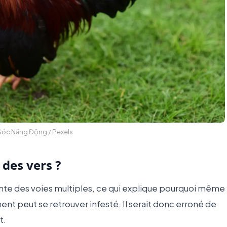
 Sóc Năng Động / Pexels
des vers ?
unte des voies multiples, ce qui explique pourquoi même
nt peut se retrouver infesté. Il serait donc erroné de
t.