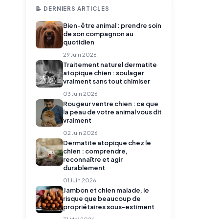
📝 DERNIERS ARTICLES
Bien-être animal : prendre soin
de son compagnon au
quotidien
29 Juin 2026
Traitement naturel dermatite
atopique chien : soulager
vraiment sans tout chimiser
03 Juin 2026
Rougeur ventre chien : ce que
la peau de votre animal vous dit
vraiment
02 Juin 2026
Dermatite atopique chez le
chien : comprendre,
reconnaître et agir
durablement
01 Juin 2026
Jambon et chien malade, le
risque que beaucoup de
propriétaires sous-estiment
31 Mai 2026