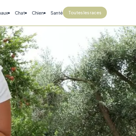
Toutes les races
maux
Chat
Chien
Santé