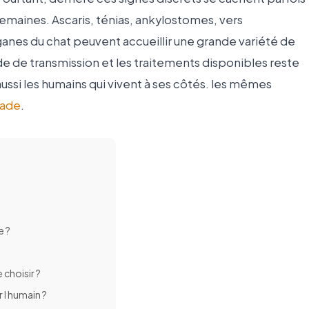
semaines. Ascaris, ténias, ankylostomes, vers
rganes du chat peuvent accueillir une grande variété de
e de transmission et les traitements disponibles reste
ussi les humains qui vivent à ses côtés. les mêmes
lade
.
e ?
 choisir ?
 l humain ?