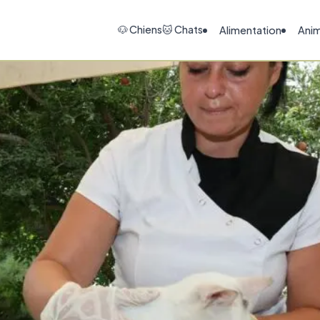
🐶 Chiens
🐱 Chats
Alimentation
Ani