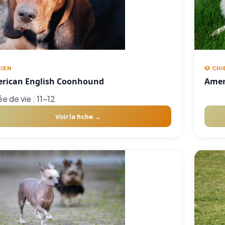
HIEN
🐶 CHI
rican English Coonhound
Amer
e de vie : 11-12
Voir la fiche →