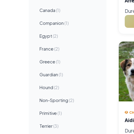
Aff
Canada
(1)
Duré
Companion
(1)
Egypt
(2)
France
(2)
Greece
(1)
Guardian
(1)
Hound
(2)
Non-Sporting
(2)
🐶 C
Primitive
(1)
Aidi
Terrier
(3)
Duré