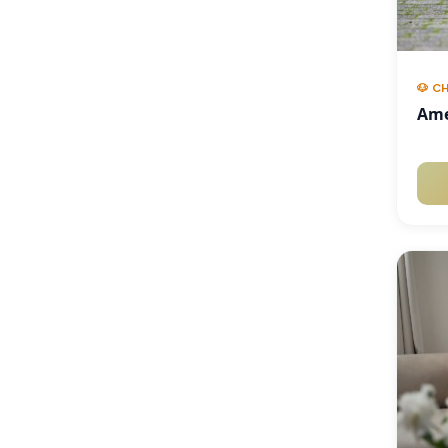
🐶 C
Ame