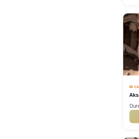
🐶 C
Aks
Duré