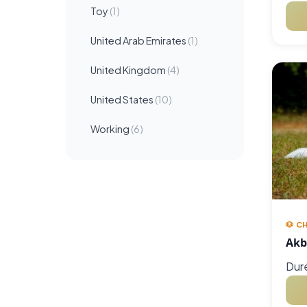
Toy
(1)
United Arab Emirates
(1)
United Kingdom
(4)
United States
(10)
Working
(6)
🐶 C
Akb
Duré