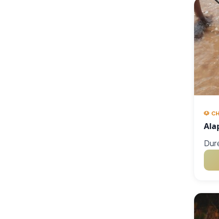
🐶 C
Ala
Duré