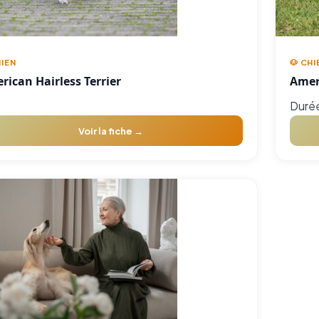
HIEN
🐶 CHI
rican Hairless Terrier
Ameri
Durée
Voir la fiche →