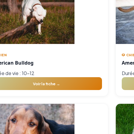
HIEN
🐶 CHI
rican Bulldog
Amer
e de vie : 10-12
Durée
Voir la fiche →