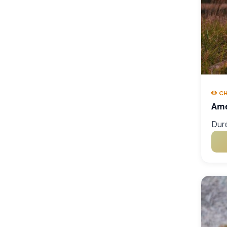
🐶 C
Ame
Duré