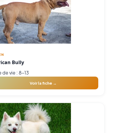
EN
ican Bully
 de vie : 8-13
Voir la fiche →