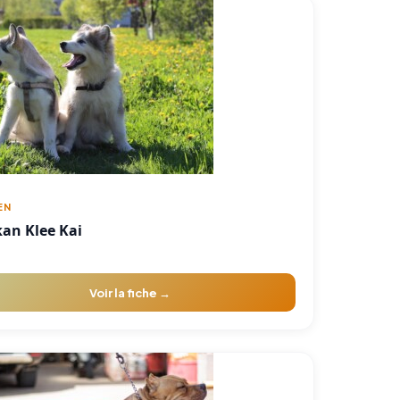
EN
kan Klee Kai
Voir la fiche →