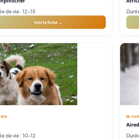
enpinscher
Afric
e de vie : 12-15
Durée
Voir la fiche →
HIEN
🐶 CHI
Aired
e de vie : 10-12
Durée