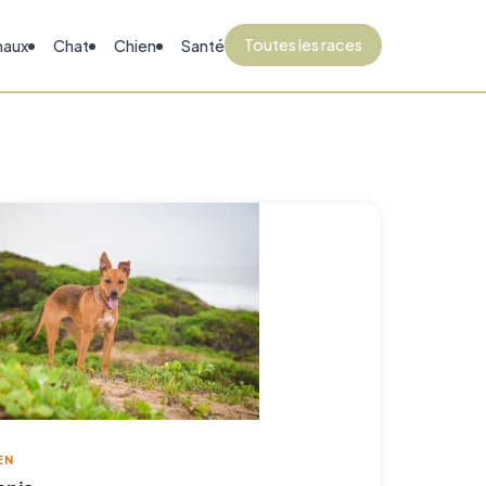
Toutes les races
maux
Chat
Chien
Santé
EN