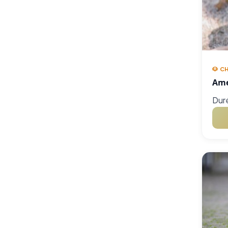
🐶 C
Ame
Duré