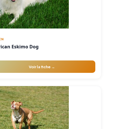
EN
ican Eskimo Dog
Voir la fiche →