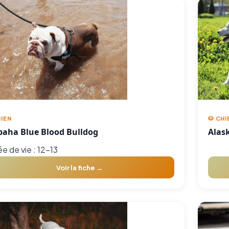
HIEN
🐶 CHI
paha Blue Blood Bulldog
Alas
e de vie : 12-13
Voir la fiche →