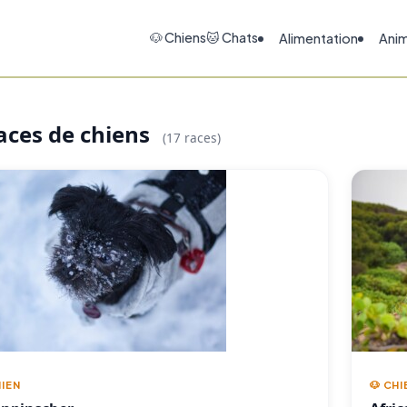
🐶 Chiens
🐱 Chats
Alimentation
Ani
aces de chiens
(17 races)
HIEN
🐶 CHI