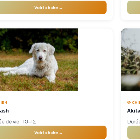
Voir la fiche →
HIEN
🐶 CHI
ash
Akit
e de vie : 10-12
Durée
Voir la fiche →