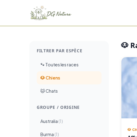
🐶 R
FILTRER PAR ESPÈCE
🐾 Toutes les races
🐶 Chiens
🐱 Chats
GROUPE / ORIGINE
Australia
(1)
🐶 C
Burma
(1)