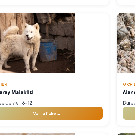
HIEN
🐶 CHI
aray Malaklisi
Alan
e de vie : 8-12
Durée
Voir la fiche →