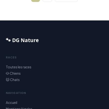
des
publications
🐾 DG Nature
RACES
Toutes les races
🐶 Chiens
🐱 Chats
NAVIGATION
Accueil
Mentions légales