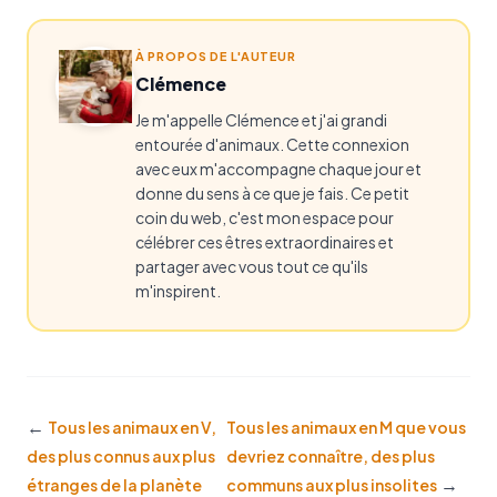
À PROPOS DE L'AUTEUR
Clémence
Je m'appelle Clémence et j'ai grandi
entourée d'animaux. Cette connexion
avec eux m'accompagne chaque jour et
donne du sens à ce que je fais. Ce petit
coin du web, c'est mon espace pour
célébrer ces êtres extraordinaires et
partager avec vous tout ce qu'ils
m'inspirent.
←
Tous les animaux en V,
Tous les animaux en M que vous
des plus connus aux plus
devriez connaître, des plus
→
étranges de la planète
communs aux plus insolites