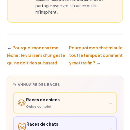
partager avec vous tout ce qu'ils
m'inspirent.
←
Pourquoi mon chat me
Pourquoi mon chat miaule
lèche : le vrai sens d’un geste
tout le temps et comment
→
qui ne doit rien au hasard
y mettre fin ?
🐾 ANNUAIRE DES RACES
Races de chiens
🐶
→
Guide complet
Races de chats
🐱
→