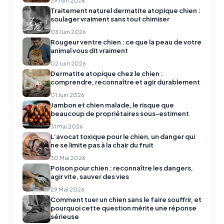
29 Juin 2026
Traitement naturel dermatite atopique chien :
soulager vraiment sans tout chimiser
03 Juin 2026
Rougeur ventre chien : ce que la peau de votre
animal vous dit vraiment
02 Juin 2026
Dermatite atopique chez le chien :
comprendre, reconnaître et agir durablement
01 Juin 2026
Jambon et chien malade, le risque que
beaucoup de propriétaires sous-estiment
31 Mai 2026
L’avocat toxique pour le chien, un danger qui
ne se limite pas à la chair du fruit
30 Mai 2026
Poison pour chien : reconnaître les dangers,
agir vite, sauver des vies
29 Mai 2026
Comment tuer un chien sans le faire souffrir, et
pourquoi cette question mérite une réponse
sérieuse