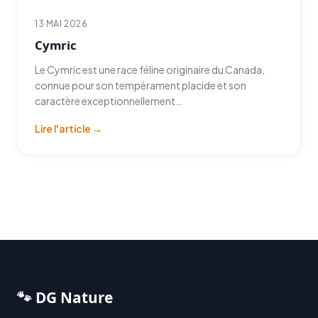
13 MAI 2026
Cymric
Le Cymric est une race féline originaire du Canada,
connue pour son tempérament placide et son
caractère exceptionnellement…
Lire l'article →
🐾 DG Nature