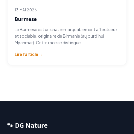
13 MAI 2026
Burmese
Le Burmese est un chat remarquablement affectueux
et sociable, originaire de Birmanie (aujourd’hui
Myanmar). Cette race se distingue…
Lire l'article →
🐾 DG Nature